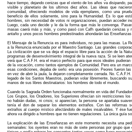
hace tiempo, dejando cenizas que el viento de los años va disipando, p
visible y planetario de los ultimos diez años. Las ideas que nacie
comunidad, ofreciendo modelos de vida ejemplares, como una prueba
beneficio de ellos solamente, sino para la Humanidad. Es lo que est
hombres, sin necesidad de votos ni organizaciones, puedan acceder indiv
Luego, cada uno decide y le da la forma que más le convenga. Pasarán 
masas caerá más y más, y como pasó con Cafh quedarán cenizas y rui
antaño y unos pocos hombres predestinados ahondarán las Enseñanzas h
El Mensaje de la Renuncia es para individuos, no para las masas. La Rel
a la Renuncia enunciada por el Maestro Santiago. Las grandes corporac
La civilización que se va deja el espacio libre para la acción de la Na
programas de desenvolvimiento integral de la nueva raza. Si se leen a
verá que C.A.F.H. era el marco perfecto para que esos ideales pudieran 
de la vocación, como tantos ejemplos de Comunidad. Pero era un marco,
esas condiciones, dejaba de serlo: era una posesión. Peores fueron las
en vez de abrir la jaula, la dejaron completamente cerrada. No. C.A.F.H
legado de los Santos Maestros, pudieran volar libremente, buscando s
manos de sus libres destinatarios: los hombres de todo el mundo.
Cuando la Sagrada Orden funcionaba normalmente en vida del Fundado
Los Grupos, los Oradores, los Superiores ofrecían sin restricciones lo
no habián dudas, ni crisis; si aparecían, la persona se apartaba suav
tenía el don de separar los elementos extraños. Con las reformas s
extraños al cuerpo místico afectándolo de males insalvables. Y ése fue 
ahora va dirigido a hombres que no tienen regulaciones. La única guía 
La explicación de las Enseñanzas en este momento necesita una pedag
semanales: los oyentes eran no más de siete personas por grupo que e
típicos y podía reiterar los conceptos tantas veces como fuera necesar