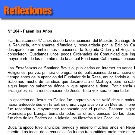
N° 104 - Pasan los Años
Han transcurrido 47 años desde la desaparicion del Maestro Santiago Bo
la Renuncia, ampliamente difundida y resguardada por la Edición 
desaparecieron tambien sus creaciones: la Sagrada Orden y el Reglamen
conocieron. Quedamos unos pocos Ordenados de Comunidad que ingr
mayor parte de los miembros de la actual Fundación Cafh nunca conocier
Las Enseñanzas de Santiago Bovisio, publicadas en Internet en varios i
Religiones; por vez primera el programa de realizaciones de una nueva 
tiempo antes de la aparicion del Fundador de la Raza, anunciándolo e, in
Sabemos mucho de las ideas que desarrollará el Maitreya, pero no sa
algún lugar no sabemos dónde ni qué apariencia tiene. Por ciencia a
Evangelios, es la reencarnación de Jesús. Esta vez será el triunfador.
La aparición de Jesus en Galilea fue sorpresiva y se valió de sus poder
había antecedentes en Israel, sino una vaga alusión a un Mesías impre
fue repentina y mayormente rechazada por el pueblo. Pasaron siglos
extendiera por Europa, borrando todas las otras creencias. De las ideas
fue obra de los Padres de la Iglesia, los filosofos y los Concilios.
Buda tampoco tuvo anuncios previos y enseñó muchos años en Nepal h
escrito. Las ideas de la renunciación fueron transmitidas oralmente entre