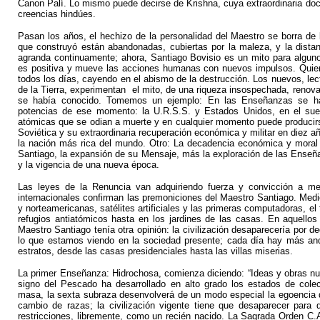
Canon Palí. Lo mismo puede decirse de Krishna, cuya extraordinaria doct
creencias hindúes.
Pasan los años, el hechizo de la personalidad del Maestro se borra de 
que construyó están abandonadas, cubiertas por la maleza, y la distanc
agranda continuamente; ahora, Santiago Bovisio es un mito para algunos
es positiva y mueve las acciones humanas con nuevos impulsos. Quiene
todos los días, cayendo en el abismo de la destrucción. Los nuevos, le
de la Tierra, experimentan el mito, de una riqueza insospechada, renov
se había conocido. Tomemos un ejemplo: En las Enseñanzas se hab
potencias de ese momento: la U.R.S.S. y Estados Unidos, en el sueñ
atómicas que se odian a muerte y en cualquier momento puede producirse
Soviética y su extraordinaria recuperación económica y militar en diez a
la nación más rica del mundo. Otro: La decadencia económica y moral 
Santiago, la expansión de su Mensaje, más la exploración de las Enseña
y la vigencia de una nueva época.
Las leyes de la Renuncia van adquiriendo fuerza y convicción a m
internacionales confirman las premoniciones del Maestro Santiago. Med
y norteamericanas, satélites artificiales y las primeras computadoras, el
refugios antiatómicos hasta en los jardines de las casas. En aquellos
Maestro Santiago tenía otra opinión: la civilización desaparecería por d
lo que estamos viendo en la sociedad presente; cada día hay más and
estratos, desde las casas presidenciales hasta las villas miserias.
La primer Enseñanza: Hidrochosa, comienza diciendo: “Ideas y obras nue
signo del Pescado ha desarrollado en alto grado los estados de cole
masa, la sexta subraza desenvolverá de un modo especial la egoencia del
cambio de razas; la civilización vigente tiene que desaparecer para 
restricciones, libremente, como un recién nacido. La Sagrada Orden C.A