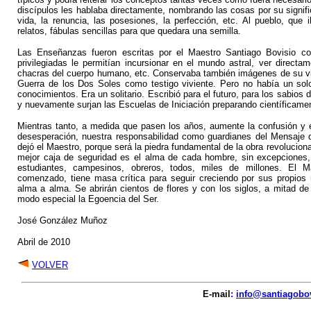
discípulos les hablaba directamente, nombrando las cosas por su signific
vida, la renuncia, las posesiones, la perfección, etc. Al pueblo, que
relatos, fábulas sencillas para que quedara una semilla.
Las Enseñanzas fueron escritas por el Maestro Santiago Bovisio 
privilegiadas le permitían incursionar en el mundo astral, ver directam
chacras del cuerpo humano, etc. Conservaba también imágenes de su vida
Guerra de los Dos Soles como testigo viviente. Pero no había un sol
conocimientos. Era un solitario. Escribió para el futuro, para los sabio
y nuevamente surjan las Escuelas de Iniciación preparando científicame
Mientras tanto, a medida que pasen los años, aumente la confusión y e
desesperación, nuestra responsabilidad como guardianes del Mensaje d
dejó el Maestro, porque será la piedra fundamental de la obra revolucion
mejor caja de seguridad es el alma de cada hombre, sin excepciones, 
estudiantes, campesinos, obreros, todos, miles de millones. El 
comenzado, tiene masa crítica para seguir creciendo por sus propio
alma a alma. Se abrirán cientos de flores y con los siglos, a mitad de
modo especial la Egoencia del Ser.
José González Muñoz
Abril de 2010
VOLVER
E-mail
:
info@santiagobo