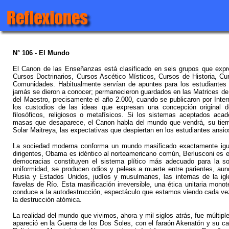
N° 106 - El Mundo
El Canon de las Enseñanzas está clasificado en seis grupos que expre
Cursos Doctrinarios, Cursos Ascético Místicos, Cursos de Historia, Cu
Comunidades. Habitualmente servían de apuntes para los estudiantes d
jamás se dieron a conocer; permanecieron guardados en las Matrices 
del Maestro, precisamente el año 2.000, cuando se publicaron por Inte
los custodios de las ideas que expresan una concepción original d
filosóficos, religiosos o metafísicos. Si los sistemas aceptados a
masas que desaparece, el Canon habla del mundo que vendrá, su tiemp
Solar Maitreya, las expectativas que despiertan en los estudiantes ansi
La sociedad moderna conforma un mundo masificado exactamente igual
dirigentes, Obama es idéntico al norteamericano común, Berlusconi es el
democracias constituyen el sistema plítico más adecuado para la s
uniformidad, se producen odios y peleas a muerte entre parientes, aun
Rusia y Estados Unidos, judíos y musulmanes, las internas de la igl
favelas de Río. Esta masificación irreversible, una ética unitaria mono
conduce a la autodestrucción, espectáculo que estamos viendo cada vez
la destrucción atómica.
La realidad del mundo que vivimos, ahora y mil siglos atrás, fue múltip
apareció en la Guerra de los Dos Soles, con el faraón Akenatón y su ca