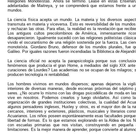
Religiones Monoteístas. Ahora se terminó. Léase en estas Enseñan
adelantadas de Maitreya, y se comprenderá que estamos frente a una 
mundos.
La ciencia física acepta un mundo. La materia y los diversos aspect
transmuta en materia y viceversa. Esto es reversibilidad de los mundos
y rechazan las otras. Para ellas, la realidad es la revelación que reci
Los antiguos cultos precolombinos de América, inmensamente rico
desaparecieron. Igualmente sucedió con las religiones politeístas clásic
vivido el oscurantismo de una religión sostenida por la fuerza. Las cie
monoteísta. Giordano Bruno, defensor de los mundos plurales, fue qu
Galileo. Por iguales razones fueron incendiadas la Biblioteca de Alejandr
La ciencia oficial no acepta la parapsicología porque sus conclusi
fenómenos que producía el gran Home, a mediados del siglo XIX ante 
curaciones de Lourdes? Las academias no se ocupan de los milagros; s
producen tecnología ni rentabilidad.
Los hombres vivimos en mundos dispersos; apenas dejamos la vigili
interiores de diversas maneras, desde escenas próximas del séptimo pl
seres. ¿No ocurre lo mismo con las drogas psicodélicas de moda en la
vive en nosotros. Podemos crearlos y luego olvidarlos. Así como la 
organización de grandes instituciones colectivas, la cualidad del Acua
algunos pensadores ingleses, Huxley y otros, es el mayor don de la na
cercanos, interiores y exteriores, plásticos, musicales y literarios con
Acuarianos. Los niños poseen espontáneamente esas facultades porque 
libertad de formas. Es lo que estamos explorando en la Aldea de los Ni
con escuelas primarias que nos visitan, construyendo en pequeña
limitaciones. Es la mejor manera de aprender, porque convierte al alumn