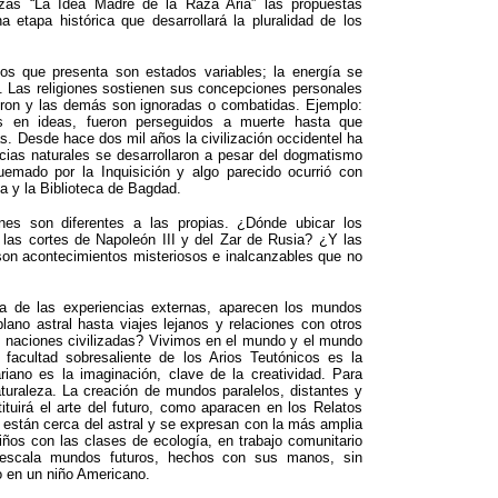
zas “La Idea Madre de la Raza Aria” las propuestas
etapa histórica que desarrollará la pluralidad de los
os que presenta son estados variables; la energía se
. Las religiones sostienen sus concepciones personales
bieron y las demás son ignoradas o combatidas. Ejemplo:
s en ideas, fueron perseguidos a muerte hasta que
as. Desde hace dos mil años la civilización occidentel ha
ncias naturales se desarrollaron a pesar del dogmatismo
emado por la Inquisición y algo parecido ocurrió con
ía y la Biblioteca de Bagdad.
ones son diferentes a las propias. ¿Dónde ubicar los
las cortes de Napoleón III y del Zar de Rusia? ¿Y las
on acontecimientos misteriosos e inalcanzables que no
a de las experiencias externas, aparecen los mundos
ano astral hasta viajes lejanos y relaciones con otros
s naciones civilizadas? Vivimos en el mundo y el mundo
facultad sobresaliente de los Arios Teutónicos es la
riano es la imaginación, clave de la creatividad. Para
turaleza. La creación de mundos paralelos, distantes y
stituirá el arte del futuro, como aparacen en los Relatos
están cerca del astral y se expresan con la más amplia
ños con las clases de ecología, en trabajo comunitario
 escala mundos futuros, hechos con sus manos, sin
o en un niño Americano.