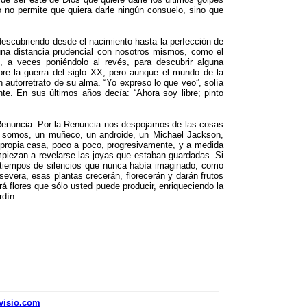
o no permite que quiera darle ningún consuelo, sino que
escubriendo desde el nacimiento hasta la perfección de
 una distancia prudencial con nosotros mismos, como el
, a veces poniéndolo al revés, para descubrir alguna
bre la guerra del siglo XX, pero aunque el mundo de la
n autorretrato de su alma. “Yo expreso lo que veo”, solía
te. En sus últimos años decía: “Ahora soy libre; pinto
 Renuncia. Por la Renuncia nos despojamos de las cosas
 somos, un muñeco, un androide, un Michael Jackson,
u propia casa, poco a poco, progresivamente, y a medida
piezan a revelarse las joyas que estaban guardadas. Si
rá tiempos de silencios que nunca había imaginado, como
evera, esas plantas crecerán, florecerán y darán frutos
rá flores que sólo usted puede producir, enriqueciendo la
rdín.
visio.com