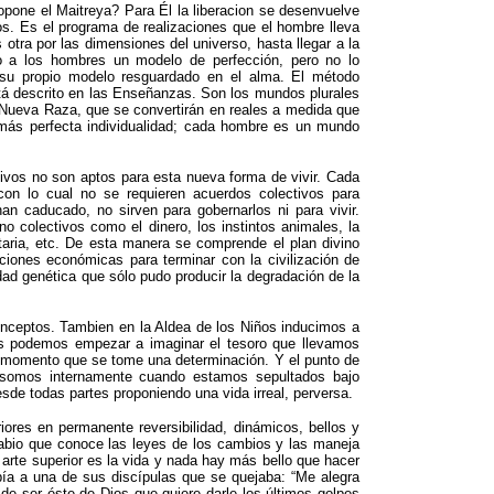
opone el Maitreya? Para Él la liberacion se desenvuelve
s. Es el programa de realizaciones que el hombre lleva
 otra por las dimensiones del universo, hasta llegar a la
o a los hombres un modelo de perfección, pero no lo
 su propio modelo resguardado en el alma. El método
tá descrito en las Enseñanzas. Son los mundos plurales
 Nueva Raza, que se convertirán en reales a medida que
a más perfecta individualidad; cada hombre es un mundo
ivos no son aptos para esta nueva forma de vivir. Cada
con lo cual no se requieren acuerdos colectivos para
an caducado, no sirven para gobernarlos ni para vivir.
 colectivos como el dinero, los instintos animales, la
ritaria, etc. De esta manera se comprende el plan divino
aciones económicas para terminar con la civilización de
ad genética que sólo pudo producir la degradación de la
nceptos. Tambien en la Aldea de los Niños inducimos a
os podemos empezar a imaginar el tesoro que llevamos
er momento que se tome una determinación. Y el punto de
o somos internamente cuando estamos sepultados bajo
e todas partes proponiendo una vida irreal, perversa.
res en permanente reversibilidad, dinámicos, bellos y
sabio que conoce las leyes de los cambios y las maneja
l arte superior es la vida y nada hay más bello que hacer
a a una de sus discípulas que se quejaba: “Me alegra
de ser éste de Dios que quiere darle los últimos golpes