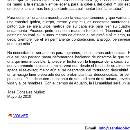
de mano a la estatua y embellecerla para la galería del cielo! Y por es
emplee el cincel más fino y cortante para pulimentar bien la estatua.”
Para construir una obra maestra con la vida que tenemos y que vamos d
una catedral gótica, cuerpo, mente y espíritu, es necesario mantener
pintor que se aleja unos metros de su caballete para ver su cuadro
desarmonía. Picasso pintó una obra maestra terrible, el “Guernica”, so
destrucción está allí a unos metros de distancia, se pintó a sí mismo, u
decir. Siempre fue él en permanente contradicción, análogo, perseveran
como un niño.”
No necesitamos ser artistas para lograrnos; necesitamos autenticidad,
que se han pegado hasta deformarnos haciendo de nosotros lo que no
una quimera imposible. Enpiece el lector con la limpieza de la casa, s
que va creando espacios limpios verá que desde el fondo de su alma em
apaga el televisor, mejor aún si se desprende del torturador, descubri
un almácigo bien preparado donde brotan plantitas desconocidas. Si pers
preciosos. Y si descubre el encanto de ser jardinero de sí mismo, revela
vida y a los hombres. Con el tiempo de Acuario, la Humanidad será un ja
José González Muñoz
Mayo de 2010
VOLVER
E-mail
:
info@santiagobo