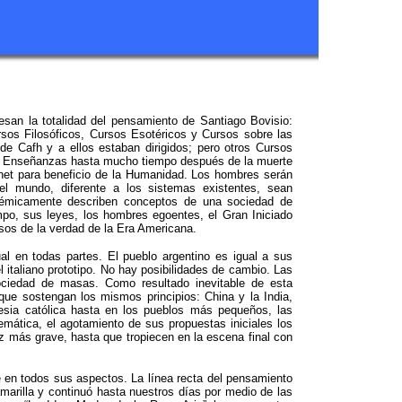
san la totalidad del pensamiento de Santiago Bovisio:
rsos Filosóficos, Cursos Esotéricos y Cursos sobre las
e Cafh y a ellos estaban dirigidos; pero otros Cursos
de Enseñanzas hasta mucho tiempo después de la muerte
rnet para beneficio de la Humanidad. Los hombres serán
el mundo, diferente a los sistemas existentes, sean
cadémicamente describen conceptos de una sociedad de
o, sus leyes, los hombres egoentes, el Gran Iniciado
osos de la verdad de la Era Americana.
 en todas partes. El pueblo argentino es igual a sus
 italiano prototipo. No hay posibilidades de cambio. Las
ociedad de masas. Como resultado inevitable de esta
que sostengan los mismos principios: China y la India,
esia católica hasta en los pueblos más pequeños, las
temática, el agotamiento de sus propuestas iniciales los
 más grave, hasta que tropiecen en la escena final con
le en todos sus aspectos. La línea recta del pensamiento
marilla y continuó hasta nuestros días por medio de las