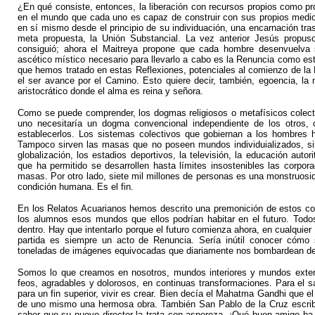
¿En qué consiste, entonces, la liberación con recursos propios como pr
en el mundo que cada uno es capaz de construir con sus propios medio
en sí mismo desde el principio de su individuación, una encarnación tras
meta propuesta, la Unión Substancial. La vez anterior Jesús propus
consiguió; ahora el Maitreya propone que cada hombre desenvuelva
ascético místico necesario para llevarlo a cabo es la Renuncia como es
que hemos tratado en estas Reflexiones, potenciales al comienzo de la
el ser avance por el Camino. Esto quiere decir, también, egoencia, l
aristocrático donde el alma es reina y señora.
Como se puede comprender, los dogmas religiosos o metafísicos colect
uno necesitaría un dogma convencional independiente de los otros, 
establecerlos. Los sistemas colectivos que gobiernan a los hombres h
Tampoco sirven las masas que no poseen mundos individuializados, sino
globalización, los estadios deportivos, la televisión, la educación auto
que ha permitido se desarrollen hasta límites insostenibles las corpor
masas. Por otro lado, siete mil millones de personas es una monstruosid
condición humana. Es el fin.
En los Relatos Acuarianos hemos descrito una premonición de estos co
los alumnos esos mundos que ellos podrían habitar en el futuro. Tod
dentro. Hay que intentarlo porque el futuro comienza ahora, en cualqui
partida es siempre un acto de Renuncia. Sería inútil conocer cóm
toneladas de imágenes equivocadas que diariamente nos bombardean desd
Somos lo que creamos en nosotros, mundos interiores y mundos exterio
feos, agradables y dolorosos, en continuas transformaciones. Para el 
para un fin superior, vivir es crear. Bien decía el Mahatma Gandhi que e
de uno mismo una hermosa obra. También San Pablo de la Cruz escribí
saber que su nuevo director la trata con aspereza. ¡Qué buen amigo ha 