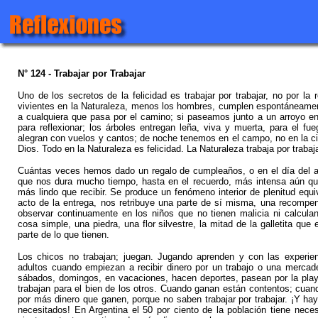
N° 124 - Trabajar por Trabajar
Uno de los secretos de la felicidad es trabajar por trabajar, no por l
vivientes en la Naturaleza, menos los hombres, cumplen espontáneamente
a cualquiera que pasa por el camino; si paseamos junto a un arroyo e
para reflexionar; los árboles entregan leña, viva y muerta, para el fu
alegran con vuelos y cantos; de noche tenemos en el campo, no en la ci
Dios. Todo en la Naturaleza es felicidad. La Naturaleza trabaja por traba
Cuántas veces hemos dado un regalo de cumpleaños, o en el día del a
que nos dura mucho tiempo, hasta en el recuerdo, más intensa aún qu
más lindo que recibir. Se produce un fenómeno interior de plenitud equiv
acto de la entrega, nos retribuye una parte de sí misma, una recompens
observar continuamente en los niños que no tienen malicia ni calculan
cosa simple, una piedra, una flor silvestre, la mitad de la galletita q
parte de lo que tienen.
Los chicos no trabajan; juegan. Jugando aprenden y con las experie
adultos cuando empiezan a recibir dinero por un trabajo o una mercade
sábados, domingos, en vacaciones, hacen deportes, pasean por la playa,
trabajan para el bien de los otros. Cuando ganan están contentos; cuan
por más dinero que ganen, porque no saben trabajar por trabajar. ¡Y ha
necesitados! En Argentina el 50 por ciento de la población tiene nece