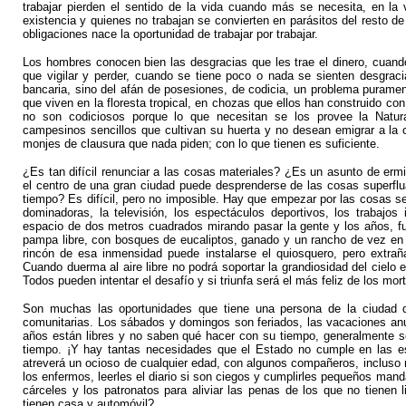
trabajar pierden el sentido de la vida cuando más se necesita, en la
existencia y quienes no trabajan se convierten en parásitos del resto de
obligaciones nace la oportunidad de trabajar por trabajar.
Los hombres conocen bien las desgracias que les trae el dinero, cuan
que vigilar y perder, cuando se tiene poco o nada se sienten desgrac
bancaria, sino del afán de posesiones, de codicia, un problema purame
que viven en la floresta tropical, en chozas que ellos han construido 
no son codiciosos porque lo que necesitan se los provee la Natura
campesinos sencillos que cultivan su huerta y no desean emigrar a la c
monjes de clausura que nada piden; con lo que tienen es suficiente.
¿Es tan difícil renunciar a las cosas materiales? ¿Es un asunto de erm
el centro de una gran ciudad puede desprenderse de las cosas superflua
tiempo? Es difícil, pero no imposible. Hay que empezar por las cosas sen
dominadoras, la televisión, los espectáculos deportivos, los trabajo
espacio de dos metros cuadrados mirando pasar la gente y los años, f
pampa libre, con bosques de eucaliptos, ganado y un rancho de vez en cua
rincón de esa inmensidad puede instalarse el quiosquero, pero extraña
Cuando duerma al aire libre no podrá soportar la grandiosidad del cielo e
Todos pueden intentar el desafío y si triunfa será el más feliz de los mort
Son muchas las oportunidades que tiene una persona de la ciudad de
comunitarias. Los sábados y domingos son feriados, las vacaciones anua
años están libres y no saben qué hacer con su tiempo, generalmente s
tiempo. ¡Y hay tantas necesidades que el Estado no cumple en las esc
atreverá un ocioso de cualquier edad, con algunos compañeros, incluso n
los enfermos, leerles el diario si son ciegos y cumplirles pequeños man
cárceles y los patronatos para aliviar las penas de los que no tienen l
tienen casa y automóvil?