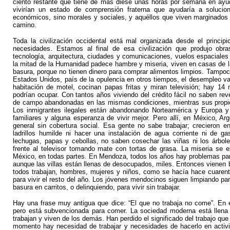
ciento restante que tiene de más diese unas horas por semana en ayuda
vivirían un estado de comprensión fraterna que ayudaría a soluci
económicos, sino morales y sociales, y aquéllos que viven marginados en
camino.
Toda la civilización occidental está mal organizada desde el princi
necesidades. Estamos al final de esa civilización que produjo obra
tecnología, arquitectura, ciudades y comunicaciones, vuelos espaciales 
la mitad de la Humanidad padece hambre y miseria, viven en casas de 
basura, porque no tienen dinero para comprar alimentos limpios. Tampoc
Estados Unidos, país de la opulencia en otros tiempos, el desempleo va
habitación de motel, cocinan papas fritas y miran televisión; hay 1
podrían ocupar. Con tantos años viviendo del crédito fácil no saben re
de campo abandonadas en las mismas condiciones, mientras sus propie
Los inmigrantes ilegales están abandonando Norteamérica y Europa y
familiares y alguna esperanza de vivir mejor. Pero allí, en México, Arge
general sin cobertura social. Esa gente no sabe trabajar; crecieron 
ladrillos humilde ni hacer una instalación de agua corriente ni de 
lechugas, papas y cebollas, no saben cosechar las viñas ni los árbol
frente al televisor tomando mate con tortas de grasa. La miseria se 
México, en todas partes. En Mendoza, todos los años hay problemas para
aunque las villas están llenas de desocupados, miles. Entonces vienen 
todos trabajan, hombres, mujeres y niños, como se hacía hace cuarenta
para vivir el resto del año. Los jóvenes mendocinos siguen limpiando pa
basura en carritos, o delinquiendo, para vivir sin trabajar.
Hay una frase muy antigua que dice: “El que no trabaja no come”. En 
pero está subvencionada para comer. La sociedad moderna está llena
trabajan y viven de los demás. Han perdido el significado del trabajo que
momento hay necesidad de trabajar y necesidades de hacerlo en activi