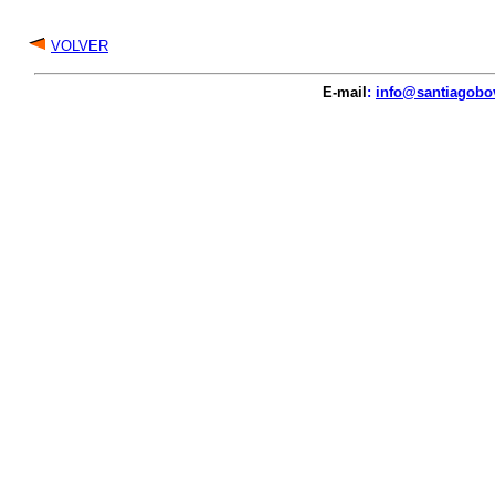
VOLVER
E-mail
:
info@santiagobo