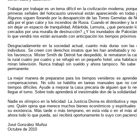
Trabajar por trabajar es un tema difícil en la civilización moderna, porque
primeras señales del holocausto universal están apareciendo en todas p
Algunos siguen llorando por la desaparición de las Torres Gemelas de N
allá por el gran calor y los incendios de Rusia. Cuando el desorden y la
sin dejar un espacio de tranquilidad, Atlántida, Lemuria, ¿qué pensarán
cercados por una muralla de destrucción? ¿Y los inundados de Pakistá
lo que vendrá nos están avisando con anticipación los tiempos próximos
Desgraciadamente en la sociedad actual, cuanto más duras son las c
individuos. Se creen con derechos innatos que les han arrebatado y no s
los favorezca. Mister Smith de Detroit fue despedido, le remataron la c
la rural cuatro por cuatro y se refugió en un pequeño hotel, una habita
miran televisión. Nunca trabajó sin sueldo y ahora tampoco. No sabe 
permanente.
La mejor manera de prepararse para los tiempos venideros es aprender a
compensaciones. No sólo se habilita en tareas manuales que no cono
tiempos difíciles. Ayude a mejorar la casa precaria de alguien que lo ne
llegue el turno. Sobre todo aprenderá el inestimable don de la solidarida
Nadie es olímpico en la felicidad. La Justicia Divina es distributiva y rep
uno. Quién opina que merece muchos bienes económicos y espirituales y
su existencia. Más tarde o más temprano, en esta vida o en el más all
ahora todo lo que pueda, así recibirá oportunamente lo suyo con pacien
José González Muñoz
Octubre de 2010