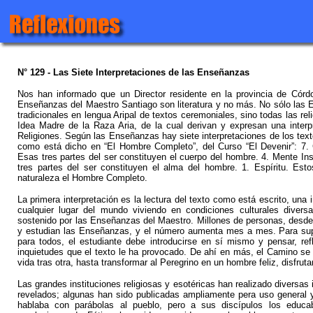
N° 129 - Las Siete Interpretaciones de las Enseñanzas
Nos han informado que un Director residente en la provincia de Córd
Enseñanzas del Maestro Santiago son literatura y no más. No sólo las
tradicionales en lengua Aripal de textos ceremoniales, sino todas las re
Idea Madre de la Raza Aria, de la cual derivan y expresan una inter
Religiones. Según las Enseñanzas hay siete interpretaciones de los text
como está dicho en “El Hombre Completo”, del Curso “El Devenir”: 7. 
Esas tres partes del ser constituyen el cuerpo del hombre. 4. Mente Ins
tres partes del ser constituyen el alma del hombre. 1. Espíritu. Esto
naturaleza el Hombre Completo.
La primera interpretación es la lectura del texto como está escrito, una
cualquier lugar del mundo viviendo en condiciones culturales diver
sostenido por las Enseñanzas del Maestro. Millones de personas, desde 
y estudian las Enseñanzas, y el número aumenta mes a mes. Para supe
para todos, el estudiante debe introducirse en sí mismo y pensar, re
inquietudes que el texto le ha provocado. De ahí en más, el Camino se h
vida tras otra, hasta transformar al Peregrino en un hombre feliz, disfrut
Las grandes instituciones religiosas y esotéricas han realizado diversas
revelados; algunas han sido publicadas ampliamente pera uso general 
hablaba con parábolas al pueblo, pero a sus discípulos los educab