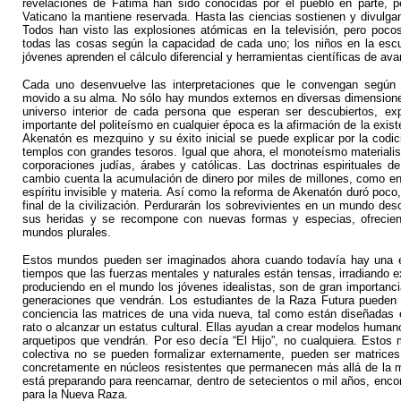
revelaciones de Fátima han sido conocidas por el pueblo en parte, pe
Vaticano la mantiene reservada. Hasta las ciencias sostienen y divulga
Todos han visto las explosiones atómicas en la televisión, pero pocos
todas las cosas según la capacidad de cada uno; los niños en la escue
jóvenes aprenden el cálculo diferencial y herramientas científicas de av
Cada uno desenvuelve las interpretaciones que le convengan según s
movido a su alma. No sólo hay mundos externos en diversas dimensiones 
universo interior de cada persona que esperan ser descubiertos, ex
importante del politeísmo en cualquier época es la afirmación de la exi
Akenatón es mezquino y su éxito inicial se puede explicar por la codi
templos con grandes tesoros. Igual que ahora, el monoteísmo materialist
corporaciones judías, árabes y católicas. Las doctrinas espirituales d
cambio cuenta la acumulación de dinero por miles de millones, como en e
espíritu invisible y materia. Así como la reforma de Akenatón duró poco
final de la civilización. Perdurarán los sobrevivientes en un mundo de
sus heridas y se recompone con nuevas formas y especias, ofreciend
mundos plurales.
Estos mundos pueden ser imaginados ahora cuando todavía hay una e
tiempos que las fuerzas mentales y naturales están tensas, irradiando 
produciendo en el mundo los jóvenes idealistas, son de gran importanc
generaciones que vendrán. Los estudiantes de la Raza Futura pueden 
conciencia las matrices de una vida nueva, tal como están diseñadas 
rato o alcanzar un estatus cultural. Ellas ayudan a crear modelos human
arquetipos que vendrán. Por eso decía “El Hijo”, no cualquiera. Estos
colectiva no se pueden formalizar externamente, pueden ser matrices
concretamente en núcleos resistentes que permanecen más allá de la 
está preparando para reencarnar, dentro de setecientos o mil años, enco
para la Nueva Raza.