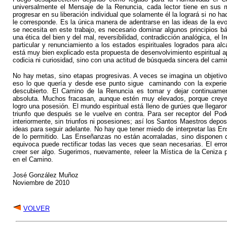
universalmente el Mensaje de la Renuncia, cada lector tiene en sus
progresar en su liberación individual que solamente él la logrará si no 
le corresponde. Es la única manera de adentrarse en las ideas de la evolu
se necesita en este trabajo, es necesario dominar algunos principios b
una ética del bien y del mal, reversibilidad, contradicción analógica, el
particular y renunciamiento a los estados espirituales logrados para a
está muy bien explicado esta propuesta de desenvolvimiento espiritual ap
codicia ni curiosidad, sino con una actitud de búsqueda sincera del camin
No hay metas, sino etapas progresivas. A veces se imagina un objetiv
eso lo que quería y desde ese punto sigue caminando con la experien
descubierto. El Camino de la Renuncia es tomar y dejar continuam
absoluta. Muchos fracasan, aunque estén muy elevados, porque creyer
logro una posesión. El mundo espiritual está lleno de gurúes que llegar
triunfo que después se le vuelve en contra. Para ser receptor del Po
interiormente, sin triunfos ni posesiones; así los Santos Maestros depos
ideas para seguir adelante. No hay que tener miedo de interpretar las
de lo permitido. Las Enseñanzas no están acorraladas, sino disponen de
equivoca puede rectificar todas las veces que sean necesarias. El error
creer ser algo. Sugerimos, nuevamente, releer la Mística de la Ceniza p
en el Camino.
José González Muñoz
Noviembre de 2010
VOLVER