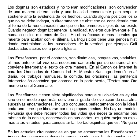
Los dogmas son estáticos y no toleran modificaciones, son convencione
de una manera determinada y una finalidad conveniente para perpetua
sostiene ante la evidencia de los hechos. Cuando alguna posición los con
que no se debe indagar, o directamente se abstiene de considerarla como 
el tema de la reencarnación, aunque en los primeros siglos de su existen
Cuando negaron dogmáticamente la realidad, tuvieron que inventar el Para
humano en los misterios de Dios. En otras épocas menos liberales que l
muerte para acabar con el dilema. La Inquisición tiene una penosa histo
donde controlaban a los buscadores de la verdad, por ejemplo Galil
destacados sabios de la propia Iglesia.
Las Enseñanzas, por el contrario, son dinámicas, progresivas, variable
el mes anterior tal vez sea necesario cambiarlo por su contrario al me
conviene interpretar el texto de otra manera. En el Canon de Internet h
para los Ordenados de Comunidad. El Maestro Santiago demoró un añ
diaria, los trabajos manuales, la comida, las oraciones, las penitenc
Interpretación canónica que aparece en la parte sexta, “Textos para Or
memoria en el Seminario.
Las Enseñanzas tienen siete significados porque su objetivo es ayudar,
sino en el modelo que más conviene al grado de evolución de esa alma,
sucesivas encarnaciones. Incluso concuerda perfectamente con la Idea M
cada uno tiene que liberarse por sus propios medios. No hay un modelo 
Renuncia que debe recorrer todas las vidas que necesita encarnar par
mística de la ceniza, conservada en sus cartas, es quién mejor ha expli
más altas virtudes, para conquistar la libertad espiritual que es: “No gan
En las actuales circunstancias en que se encuentran las Enseñanzas c
Fuego desaparecieron dejando como legado para la Humanidad el Can