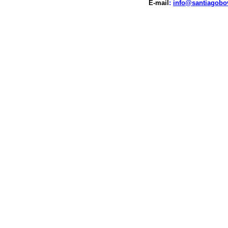
E-mail
:
info@santiagobo