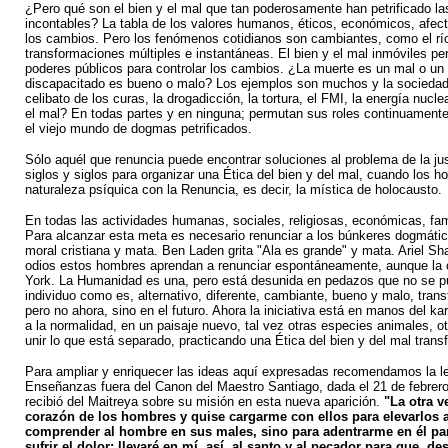
¿Pero qué son el bien y el mal que tan poderosamente han petrificado la
incontables? La tabla de los valores humanos, éticos, económicos, afecti
los cambios. Pero los fenómenos cotidianos son cambiantes, como el río 
transformaciones múltiples e instantáneas. El bien y el mal inmóviles 
poderes públicos para controlar los cambios. ¿La muerte es un mal o un 
discapacitado es bueno o malo? Los ejemplos son muchos y la sociedad es
celibato de los curas, la drogadicción, la tortura, el FMI, la energía nucl
el mal? En todas partes y en ninguna; permutan sus roles continuamente
el viejo mundo de dogmas petrificados.
Sólo aquél que renuncia puede encontrar soluciones al problema de la jus
siglos y siglos para organizar una Ética del bien y del mal, cuando los
naturaleza psíquica con la Renuncia, es decir, la mística de holocausto.
En todas las actividades humanas, sociales, religiosas, económicas, fam
Para alcanzar esta meta es necesario renunciar a los búnkeres dogmático
moral cristiana y mata. Ben Laden grita "Ala es grande" y mata. Ariel Sh
odios estos hombres aprendan a renunciar espontáneamente, aunque la 
York. La Humanidad es una, pero está desunida en pedazos que no se pued
individuo como es, alternativo, diferente, cambiante, bueno y malo, tra
pero no ahora, sino en el futuro. Ahora la iniciativa está en manos del ka
a la normalidad, en un paisaje nuevo, tal vez otras especies animales, o
unir lo que está separado, practicando una Ética del bien y del mal trans
Para ampliar y enriquecer las ideas aquí expresadas recomendamos la lec
Enseñanzas fuera del Canon del Maestro Santiago, dada el 21 de febrero 
recibió del Maitreya sobre su misión en esta nueva aparición.
"La otra v
corazón de los hombres y quise cargarme con ellos para elevarlos a
comprender al hombre en sus males, sino para adentrarme en él para 
sufrir el dolor; llevaré en mí, así, al santo y al pecador para que, de