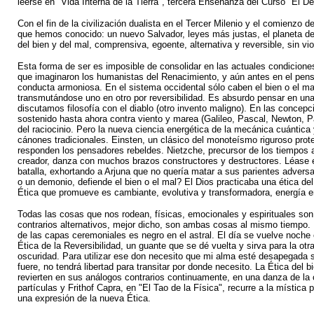
leerse en "Vida Interna de la Tierra", tercera Enseñanza del Curso "El De
Con el fin de la civilización dualista en el Tercer Milenio y el comienzo
que hemos conocido: un nuevo Salvador, leyes más justas, el planeta de
del bien y del mal, comprensiva, egoente, alternativa y reversible, sin vio
Esta forma de ser es imposible de consolidar en las actuales condicion
que imaginaron los humanistas del Renacimiento, y aún antes en el pensam
conducta armoniosa. En el sistema occidental sólo caben el bien o el ma
transmutándose uno en otro por reversibilidad. Es absurdo pensar en una
discutamos filosofía con el diablo (otro invento maligno). En las concep
sostenido hasta ahora contra viento y marea (Galileo, Pascal, Newton, Past
del raciocinio. Pero la nueva ciencia energética de la mecánica cuántica 
cánones tradicionales. Einsten, un clásico del monoteísmo riguroso prote
responden los pensadores rebeldes. Nietzche, precursor de los tiempos a
creador, danza con muchos brazos constructores y destructores. Léase 
batalla, exhortando a Arjuna que no quería matar a sus parientes advers
o un demonio, defiende el bien o el mal? El Dios practicaba una ética del 
Ética que promueve es cambiante, evolutiva y transformadora, energía 
Todas las cosas que nos rodean, físicas, emocionales y espirituales son 
contrarios alternativos, mejor dicho, son ambas cosas al mismo tiempo. 
de las capas ceremoniales es negro en el astral. El día se vuelve noc
Ética de la Reversibilidad, un guante que se dé vuelta y sirva para la ot
oscuridad. Para utilizar ese don necesito que mi alma esté desapegada s
fuere, no tendrá libertad para transitar por donde necesito. La Ética de
revierten en sus análogos contrarios continuamente, en una danza de la
partículas y Frithof Capra, en "El Tao de la Física", recurre a la mística
una expresión de la nueva Ética.