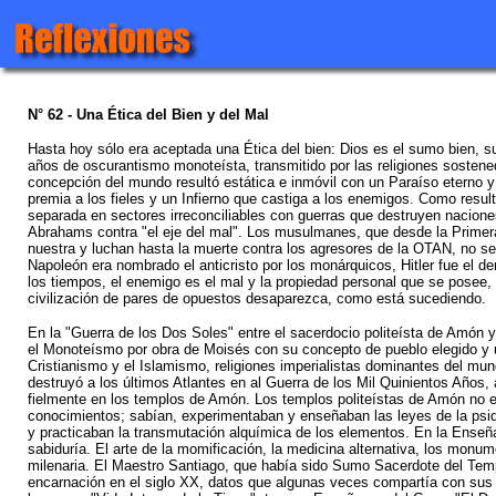
N° 62 - Una Ética del Bien y del Mal
Hasta hoy sólo era aceptada una Ética del bien: Dios es el sumo bien, s
años de oscurantismo monoteísta, transmitido por las religiones sostenedor
concepción del mundo resultó estática e inmóvil con un Paraíso eterno y 
premia a los fieles y un Infierno que castiga a los enemigos. Como resu
separada en sectores irreconciliables con guerras que destruyen nacion
Abrahams contra "el eje del mal". Los musulmanes, que desde la Primera
nuestra y luchan hasta la muerte contra los agresores de la OTAN, no se 
Napoleón era nombrado el anticristo por los monárquicos, Hitler fue el 
los tiempos, el enemigo es el mal y la propiedad personal que se posee, 
civilización de pares de opuestos desaparezca, como está sucediendo.
En la "Guerra de los Dos Soles" entre el sacerdocio politeísta de Amón 
el Monoteísmo por obra de Moisés con su concepto de pueblo elegido y un
Cristianismo y el Islamismo, religiones imperialistas dominantes del mu
destruyó a los últimos Atlantes en al Guerra de los Mil Quinientos Años, 
fielmente en los templos de Amón. Los templos politeístas de Amón no er
conocimientos; sabían, experimentaban y enseñaban las leyes de la psiqu
y practicaban la transmutación alquímica de los elementos. En la Enseña
sabiduría. El arte de la momificación, la medicina alternativa, los mon
milenaria. El Maestro Santiago, que había sido Sumo Sacerdote del Te
encarnación en el siglo XX, datos que algunas veces compartía con su