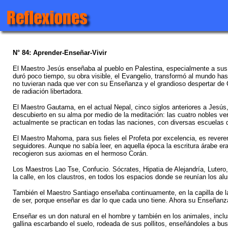
N° 84: Aprender-Enseñar-Vivir
El Maestro Jesús enseñaba al pueblo en Palestina, especialmente a sus d
duró poco tiempo, su obra visible, el Evangelio, transformó al mundo has
no tuvieran nada que ver con su Enseñanza y el grandioso despertar de 
de radiación libertadora.
El Maestro Gautama, en el actual Nepal, cinco siglos anteriores a Jesús,
descubierto en su alma por medio de la meditación: las cuatro nobles ve
actualmente se practican en todas las naciones, con diversas escuelas q
El Maestro Mahoma, para sus fieles el Profeta por excelencia, es reveren
seguidores. Aunque no sabía leer, en aquella época la escritura árabe er
recogieron sus axiomas en el hermoso Corán.
Los Maestros Lao Tse, Confucio. Sócrates, Hipatia de Alejandría, Lutero
la calle, en los claustros, en todos los espacios donde se reunían los a
También el Maestro Santiago enseñaba continuamente, en la capilla de la
de ser, porque enseñar es dar lo que cada uno tiene. Ahora su Enseñanza 
Enseñar es un don natural en el hombre y también en los animales, incl
gallina escarbando el suelo, rodeada de sus pollitos, enseñándoles a bu