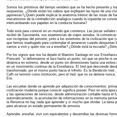
Somos los primitivos del tiempo venidero que se ha hecho presente y lo
respuestas. ¿Dónde están los sabios que expliquen las leyes de una civi
japonesas?¿Quién puede explicar la anatomía interior de las rosas de f
mecanismos de la contradicción analógica cuando la izquierda se conviert
intercambiando sus papeles en la conducta humana?
Todo está para conocer en un mundo que comienza. Las pocas señales qu
recibió de Savonarola, sus experiencias de viajes astrales, la comunic
son incógnitas del porvenir, junto a los estertores de la civilización qu
que hemos madrugado para contemplar el amanecer cuando despuntan lo
vamos a vivir y quién nos va a enseñar? ¿Dónde está la escuela? ¿Dónd
Por los signos que nos ha dejado el Maestro Santiago en sus Enseñanzas
Poincaré: “si deformamos el lazo hasta un punto, sin que se pinche ni se
dinámica en extremo, desde un punto sin dimensiones hasta una esfera i
en un movimiento continuo de la Enseñanza. El Ired que desciende desde
transformado, por el mismo punto hacia el Infinito. Es la Bendición Ired
Cafh se terminó como institución, pero el Ired, que no se detiene nunca
Era.
Las escuelas donde se aprende por adquisición de conocimientos: primaria
civilización moderna porque conocer significa poseer. Pero en esta época
y las operaciones de servicios, desde administración contable hasta el 
automáticamente, la acumulación de informaciones en la memoria persona
la Renuncia no hay nada que aprender y sí mucho que olvidar. La tarea p
para alcanzar un estado permanente de armonía.
Aprender, enseñar, vivir son equivalentes y desarrollan las diversas for