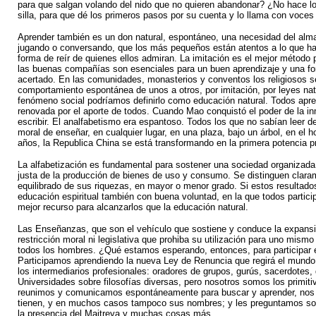
para que salgan volando del nido que no quieren abandonar? ¿No hace l
silla, para que dé los primeros pasos por su cuenta y lo llama con voces 
Aprender también es un don natural, espontáneo, una necesidad del alma
jugando o conversando, que los más pequeños están atentos a lo que hac
forma de reír de quienes ellos admiran. La imitación es el mejor método p
las buenas compañías son esenciales para un buen aprendizaje y una form
acertado. En las comunidades, monasterios y conventos los religiosos se
comportamiento espontánea de unos a otros, por imitación, por leyes natu
fenómeno social podríamos definirlo como educación natural. Todos apr
renovada por el aporte de todos. Cuando Mao conquistó el poder de la in
escribir. El analfabetismo era espantoso. Todos los que no sabían leer deb
moral de enseñar, en cualquier lugar, en una plaza, bajo un árbol, en el h
años, la Republica China se está transformando en la primera potencia p
La alfabetización es fundamental para sostener una sociedad organizada 
justa de la producción de bienes de uso y consumo. Se distinguen clara
equilibrado de sus riquezas, en mayor o menor grado. Si estos resultados
educación espiritual también con buena voluntad, en la que todos partic
mejor recurso para alcanzarlos que la educación natural.
Las Enseñanzas, que son el vehículo que sostiene y conduce la expansi
restricción moral ni legislativa que prohiba su utilización para uno mis
todos los hombres. ¿Qué estamos esperando, entonces, para participar e
Participamos aprendiendo la nueva Ley de Renuncia que regirá el mundo f
los intermediarios profesionales: oradores de grupos, gurús, sacerdotes
Universidades sobre filosofías diversas, pero nosotros somos los primiti
reunimos y comunicamos espontáneamente para buscar y aprender, nos r
tienen, y en muchos casos tampoco sus nombres; y les preguntamos sobre
la presencia del Maitreya y muchas cosas más.