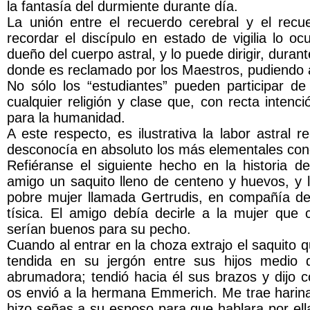
la fantasía del durmiente durante día.
La unión entre el recuerdo cerebral y el recu
recordar el discípulo en estado de vigilia lo o
dueño del cuerpo astral, y lo puede dirigir, duran
donde es reclamado por los Maestros, pudiendo as
No sólo los “estudiantes” pueden participar de
cualquier religión y clase que, con recta inten
para la humanidad.
A este respecto, es ilustrativa la labor astral 
desconocía en absoluto los más elementales conc
Refiéranse el siguiente hecho en la historia
amigo un saquito lleno de centeno y huevos, y 
pobre mujer llamada Gertrudis, en compañía de 
tísica. El amigo debía decirle a la mujer que 
serían buenos para su pecho.
Cuando al entrar en la choza extrajo el saquito 
tendida en su jergón entre sus hijos medio 
abrumadora; tendió hacia él sus brazos y dijo c
os envió a la hermana Emmerich. Me trae harina 
hizo señas a su esposo para que hablara por ella