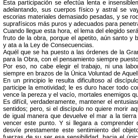
Esta participación se efectúa lenta e insensibl
adelantando, sus cuerpos físico y astral se v
escorias materiales demasiado pesadas, y se rod
suprafísicos más puros y adecuados para penetrar
Cuando llegue esta hora, el lema del elegido será 
fruto de la obra, porque el apetito, aún santo 
y ata a la Ley de Consecuencias.
Aquél que se ha puesto a las órdenes de la Gran
para la Obra, con el pensamiento siempre puesto
Por eso, no cabe elegir el trabajo, ni una lab
siempre en brazos de la Única Voluntad de Aquella
En un principio le resulta dificultoso al discípu
participe la emotividad; le es duro hacer todo 
vence la pereza y el vacío, mortales enemigos q
Es difícil, verdaderamente, mantener el entusia
sentidos; pero, si el discípulo no quiere morir a
de igual manera que devuelve el mar a la tierra
vencer este punto. Y si llegara a comprender q
desvíe prestamente este sentimiento del objeto
fuerzas de su ser esa sensibilidad, hacia el ún