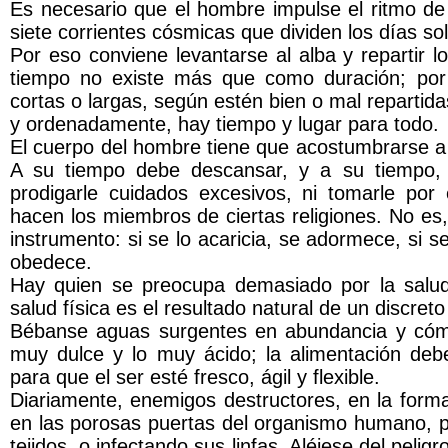
Es necesario que el hombre impulse el ritmo de 
siete corrientes cósmicas que dividen los días so
Por eso conviene levantarse al alba y repartir 
tiempo no existe más que como duración; por 
cortas o largas, según estén bien o mal repartid
y ordenadamente, hay tiempo y lugar para todo.
El cuerpo del hombre tiene que acostumbrarse a s
A su tiempo debe descansar, y a su tiempo, 
prodigarle cuidados excesivos, ni tomarle po
hacen los miembros de ciertas religiones. No es
instrumento: si se lo acaricia, se adormece, si se 
obedece.
Hay quien se preocupa demasiado por la salud
salud física es el resultado natural de un discreto
Bébanse aguas surgentes en abundancia y cóm
muy dulce y lo muy ácido; la alimentación debe
para que el ser esté fresco, ágil y flexible.
Diariamente, enemigos destructores, en la forma
en las porosas puertas del organismo humano, p
tejidos, o infectando sus linfas. Aléjese del pel