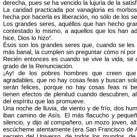
derecha, pues se ha vencido la lujuria de la satis
La caridad practicada por vanagloria es morbosa
hecha por hacerla es liberación, no sólo de los s
Los grandes seres, aquéllos que han hecho gra
contestado lo mismo, a aquellos que los han adu
hice, Dios lo hizo”.
Ésos son los grandes seres que, cuando se les 
más banal, la cumplen sin preguntar cómo ni por
Recién entonces es cuando se vive la vida, se c
grado de la Renunciación.
¡Ay! de los pobres hombres que creen que
agradables, que no hay cosas feas y buscan sol
serán felices, porque no hay cosas feas ni b
tienen efectos de plenitud cuando descubren, al 
del espíritu que las promueve.
Una noche de lluvia, de viento y de frío, dos hum
iban camino de Asís. El más flacucho y pequeño
silencio, y dijo al compañero, un mozo joven, al
escúcheme atentamente (era San Francisco de As
secreto del Universo, de todos los mundos, de 