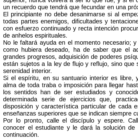
superior, nunca volverá a ser lo que fue; y si e
un recuerdo que tendrá que fecundar en una pr
El principiante no debe desanimarse si al empez
todas partes enemigos, dificultades y tentacio
con esfuerzo continuado y recta intención procur
de anhelos espirituales.
No le faltará ayuda en el momento necesario; y s
como hubiera deseado, ha de saber que el ade
grandes progresos, adquisición de poderes psíqu
están sujetos a la ley de flujo y reflujo, sino qu
serenidad interior.
Si el espíritu, en su santuario interior es libre
alma de toda traba o imposición para llegar hasta
los sentidos han de ser estudiados y conocid
determinada serie de ejercicios que, pract
disposición y característica particular de cada e
enseñanzas superiores que se indican siempre c
Por lo pronto, calle el discípulo y espere. Ca
conocer el estudiante y le dará la solución d
continuación.