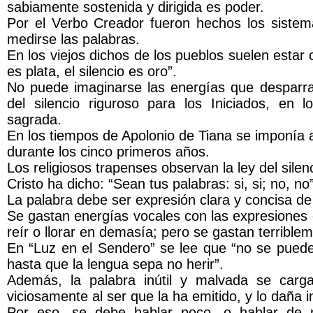
sabiamente sostenida y dirigida es poder.
Por el Verbo Creador fueron hechos los sistema
medirse las palabras.
En los viejos dichos de los pueblos suelen estar
es plata, el silencio es oro”.
No puede imaginarse las energías que desparr
del silencio riguroso para los Iniciados, en
sagrada.
En los tiempos de Apolonio de Tiana se imponía a
durante los cinco primeros años.
Los religiosos trapenses observan la ley del silenc
Cristo ha dicho: “Sean tus palabras: si, si; no, no”
La palabra debe ser expresión clara y concisa de
Se gastan energías vocales con las expresiones 
reír o llorar en demasía; pero se gastan terrible
En “Luz en el Sendero” se lee que “no se puede 
hasta que la lengua sepa no herir”.
Además, la palabra inútil y malvada se carg
viciosamente al ser que la ha emitido, y lo daña 
Por eso, se debe hablar poco, o hablar de 