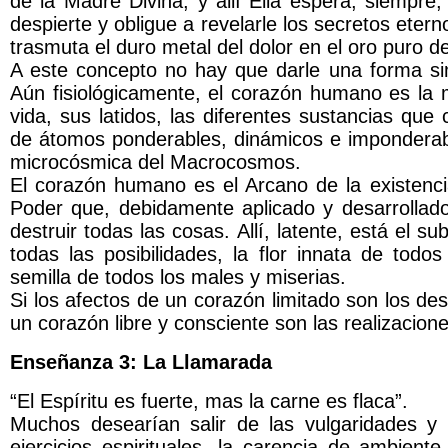
de la Madre Divina, y allí Ella espera, siempre
despierte y obligue a revelarle los secretos eter
trasmuta el duro metal del dolor en el oro puro de 
A este concepto no hay que darle una forma sim
Aún fisiológicamente, el corazón humano es la 
vida, sus latidos, las diferentes sustancias que 
de átomos ponderables, dinámicos e impondera
microcósmica del Macrocosmos.
El corazón humano es el Arcano de la existencia
Poder que, debidamente aplicado y desarrollado
destruir todas las cosas. Allí, latente, está el 
todas las posibilidades, la flor innata de todo
semilla de todos los males y miserias.
Si los afectos de un corazón limitado son los de
un corazón libre y consciente son las realizacio
Enseñanza 3: La Llamarada
“El Espíritu es fuerte, mas la carne es flaca”.
Muchos desearían salir de las vulgaridades y m
ejercicios espirituales, la carencia de ambient